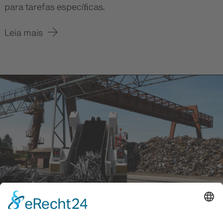
para tarefas especíﬁcas.
Leia mais