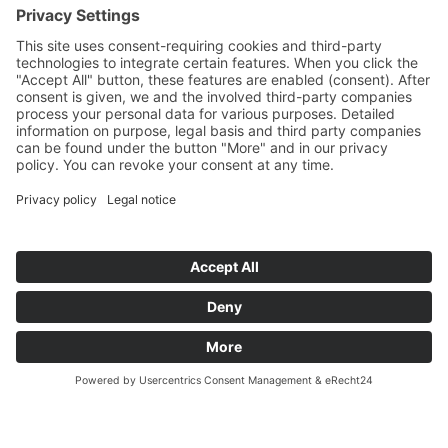
MULTI FLEXUS
Transportador com direção articulada para paletes,
placas e transporte de panelas em siderúrgicas.
Utiliza o mesmo mecanismo de acionamento e
rolamento articulado CAT do Slag Taurus.
Extremamente ágil graças ao seu ângulo de rotação
de 90 graus.
Leia mais