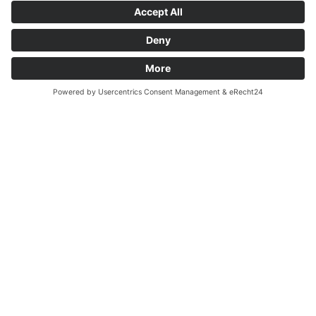
ERFOLGREICHE STARTUP
PHASE FÜR HOCHÖFEN
DER THYSSEN KRUPP
CSA IN...
12.01.2012
2009 wurden drei Multi Mover M 700 sowie ein
Multi Mover Y 550 in einem vom deutschen
Stahlhersteller ThyssenKrupp betriebenen
Stahlwerk in......
Read more