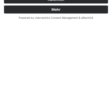
eine sehr gute Betreuung während der
Ausbildung
eine faire Vergütung in Anlehnung an den
Tarif mit Zusatzleistungen bei
entsprechenden schulischen und
praktischen Leistungen
geregelte Übernahmemöglichkeit nach
Abschluss der Ausbildung
Unterstützung bei Weiterbildungen
hervorragenden Zukunfts- und
Karrierechancen
Bewerbung