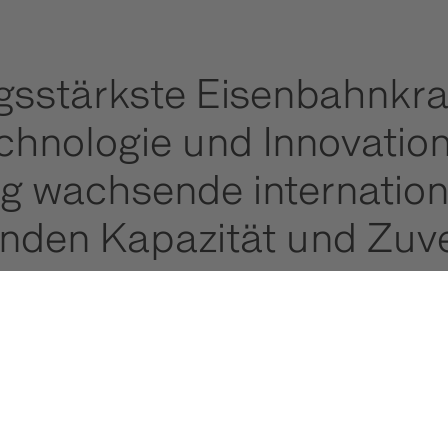
gsstärkste Eisenbahnkran
hnologie und Innovation
tig wachsende internatio
nden Kapazität und Zuver
hina bei wichtigen Einsä
ltigung eine zentrale Ro