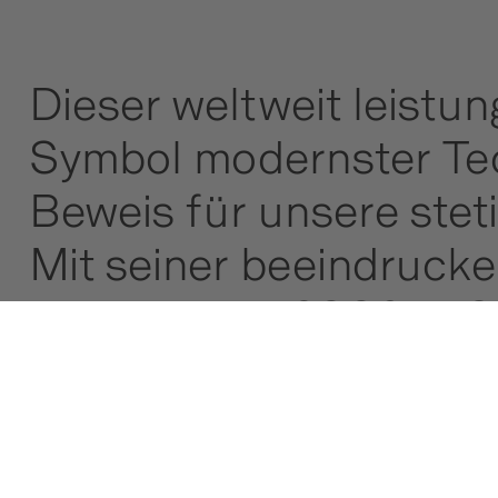
Dieser weltweit leistun
Symbol modernster Tec
Beweis für unsere ste
Mit seiner beeindrucke
Multi Tasker 2880 in C
Bergung und Unfallbewä