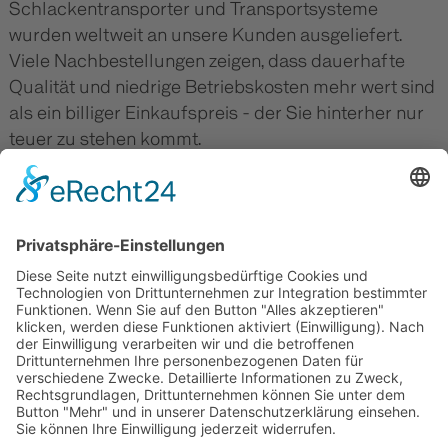
Schlackentransporter und Transportsysteme
wurden weltweit an unsere Kunden ausgeliefert.
Viele Nachbestellungen zeigen, dass dauerhafte
Qualität und niedrige Betriebskosten mehr wert sind
als ein billiger Einkaufspreis - der Sie hinterher nur
teuer zu stehen kommt.
TECHNE KIROW.
Metallurgiespezialist und
Qualitätsführer. Für überlegene
Nachhaltigkeit.